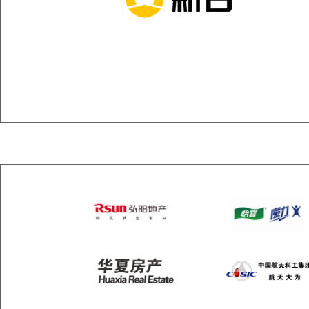
丈量完成！2025金秋吉象赛道，奔跑正当时
官兔公布！11月9日领跑吉『象』赛道
优化再提升！繁花盛开时，只待您来
官兔公布！11月9日领跑吉『象』赛道
官方配速员测评，谁会是你的“配速搭子”？
以团之名，燃动锡山！宛马『跑团赛中赛』报名开启
共筑活力品牌！2025宛马招商火热进行中
最后3天！科学备赛，刷新PB……
今天17点报名截止！11月9日，共赴吉象赛道
官 “兔” 招募，今天17点截止！
报名最后3天！
报名即将开启！2025『宛马』赛事组织工作部署会顺利召开