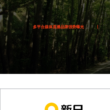
来啦！13000人，2026锡山宛山湖马拉松11月8日鸣枪开跑
报名倒计时！参赛门槛升级
成绩证书、赛场照片查询下载！完赛服、PB服、破3风衣申领流程
多平台媒体直播品牌强势曝光
丨
宛马奔腾！圆满开跑
文明参赛，明天7:30开跑~
今天开始领物啦~
吴韵传承·AR赋能！宛马奖牌公布
吉『象』赛道OrangeLine更新！11月9日带你跑向最好成绩~
11月9日，一起宛马奔腾！参赛物资领取攻略来啦
下周日开跑！参赛服、完赛服、PB服、破3风衣公布
必迈送福利啦！宛马选手专享
开赛倒计时！您的参赛号码开放查询啦
关于取消2025锡山宛山湖马拉松赛事欢乐跑项目的公告
吉『象』赛道，有奖征集啦
开跑倒计时33天！佳节快乐